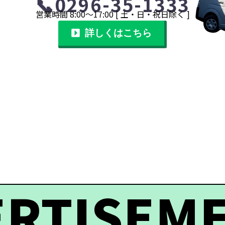
📞0296-35-1333
営業時間
8:
00
～
17:
00
[ 土・日・祝日除く ]
詳しくはこちら
RTISEMEN